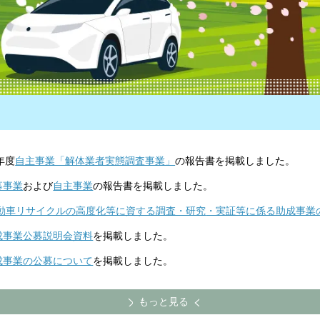
6年度
自主事業「解体業者実態調査事業」
の報告書を掲載しました。
募事業
および
自主事業
の報告書を掲載しました。
動車リサイクルの高度化等に資する調査・研究
・実証等に係る助成事業
助成事業公募説明会資料
を掲載しました。
助成事業の公募について
を掲載しました。
もっと見る