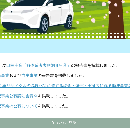
6年度
自主事業「解体業者実態調査事業」
の報告書を掲載しました。
募事業
および
自主事業
の報告書を掲載しました。
動車リサイクルの高度化等に資する調査・研究
・実証等に係る助成事業
助成事業公募説明会資料
を掲載しました。
助成事業の公募について
を掲載しました。
もっと見る