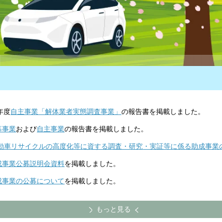
6年度
自主事業「解体業者実態調査事業」
の報告書を掲載しました。
募事業
および
自主事業
の報告書を掲載しました。
動車リサイクルの高度化等に資する調査・研究
・実証等に係る助成事業
助成事業公募説明会資料
を掲載しました。
助成事業の公募について
を掲載しました。
もっと見る