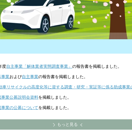
6年度
自主事業「解体業者実態調査事業」
の報告書を掲載しました。
募事業
および
自主事業
の報告書を掲載しました。
動車リサイクルの高度化等に資する調査・研究
・実証等に係る助成事業
助成事業公募説明会資料
を掲載しました。
助成事業の公募について
を掲載しました。
もっと見る